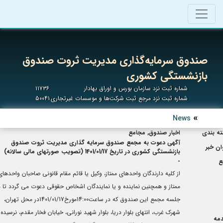
صندوق سرمایه‌گذاری مدیریت ثروت صندوق
بازنشستگی کشوری
شماره ثبت نزد سازمان بورس و اوراق بهادار
۱۱۷۳۶
شماره ثبت نزد مرجع ثبت شرکت‌ها و موسسات غیرتجاری
۵۰۰۴۱
News
ه بندی
اخبار صندوق, مجامع
آگهی دعوت به مجمع صندوق سرمایه گذاری مدیریت ثروت صندوق
ان خبر
بازنشستگی کشوری در تاریخ 1401/01/17 (تصویب صورتهای مالی سالانه)
ع
-
از کلیه دارندگان واحدهای ممتاز، وکیل یا قائم مقام قانونی صاحبان واحدهای
ممتاز و همچنین نماینده و یا نمایندگان اشخاص حقوقی دعوت می گردد تا د
جلسه مجمع این صندوق که در ساعت14:00مورخ1401/01/17در محل تهران،
شهرک غرب، انتهای بلوار دریا، بلوار شهید نورانی، خیابان فخار مقدم، نرسیده 
مه