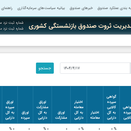
به بندی عملکرد صندوق
خبرهای صندوق
بیانیه سیاست‌های سرمایه‌گذاری
راهنمای 
شماره ثبت نزد سا
مدیریت ثروت صندوق بازنشستگی کشوری
شماره ثبت نزد م
گواهی
سپرده
اختیار
اوراق
اوراق
واهی
کالایی
معامله
مشارکت
سپرده
پرده
به کل
اختیار
به کل
اوراق
به کل
اوراق
به کل
الایی
دارایی
معامله
دارایی
مشارکت
دارایی
سپرده
دارایی
۰ %
۰
۰ %
۰
۰ %
۰
۰ %