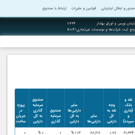
صدور و ابطال اینترنتی
قوانین و مقررات
ارتباط با صندوق
زمان بورس و اوراق بهادار
۱۱۷۳۶
رجع ثبت شرکت‌ها و موسسات غیرتجاری
۵۰۰۴۱
پروژه
نقد و
صندوق
در
بانک
وجه
سایر
سرمایه
پروژه
جریان
(جاری
نقد به
دارایی‌ها
صندوق
گذاری
در
ساخت
و
کل
سایر
به کل
سرمایه
به کل
جریان
به کل
سپرده)
دارایی
دارایی‌ها
دارایی
گذاری
دارایی
ساخت
دارایی
۰ %
۰
۰ %
۰
۱.۲۶ %
۸۸,۶۱۸
۰.۸۷
۶۱,۳۳۴